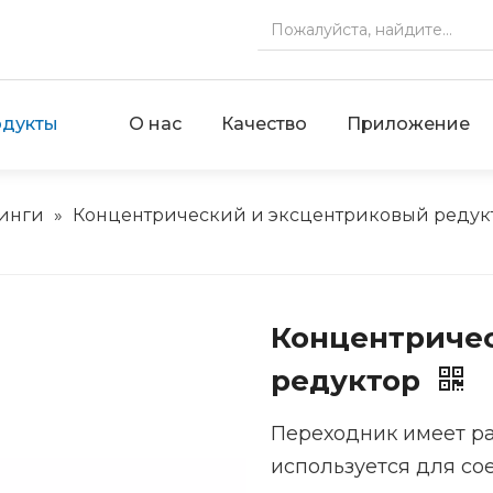
дукты
О нас
Качество
Приложение
инги
»
Концентрический и эксцентриковый редук
Концентриче
редуктор
Переходник имеет ра
используется для со