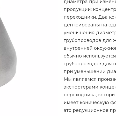
диаметра при измене
продукции: концент
переходники. Два к
центрированы на одн
уменьшения диаметр
трубопроводов для 
внутренней окружной
обычно используетс
трубопроводов для 
при уменьшении диа
Мы являемся произв
экспортерами концен
переходника, которы
имеет коническую ф
это редукционное п