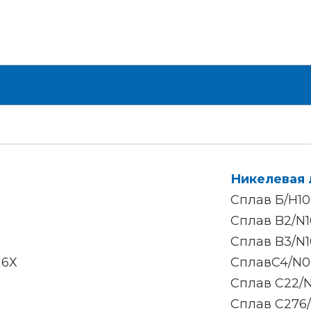
Никелевая 
Сплав Б/Н10
Сплав B2/N1
Сплав B3/N1
16Х
СплавC4/N0
Сплав C22/
Сплав C276/