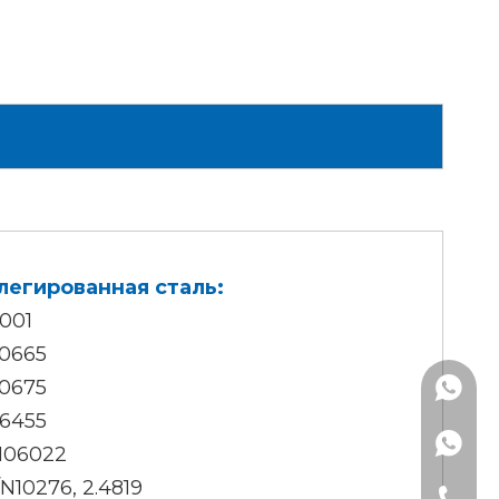
легированная сталь:
001
0665
0675
+86137
6455
N06022
N10276, 2.4819