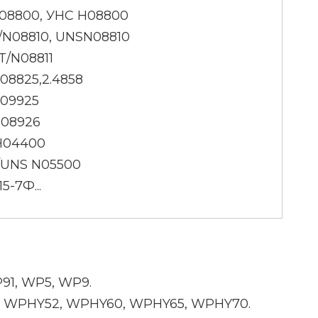
08800, УНС Н08800
/N08810, UNSN08810
T/N08811
08825,2.4858
N09925
N08926
Н04400
/UNS N05500
5-7Ф...
P91, WP5, WP9.
Y42, WPHY52, WPHY60, WPHY65, WPHY70.