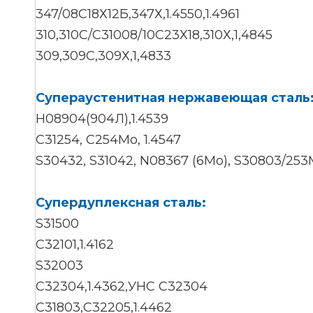
347/08С18Х12Б,347Х,1.4550,1.4961
310,310С/С31008/10С23Х18,310Х,1,4845
309,309С,309Х,1,4833
Супераустенитная нержавеющая сталь
Н08904(904Л),1.4539
С31254, С254Мо, 1.4547
S30432, S31042, N08367 (6Mo), S30803/25
Супердуплексная сталь:
S31500
С32101,1.4162
S32003
С32304,1.4362,УНС С32304
С31803,С32205,1.4462