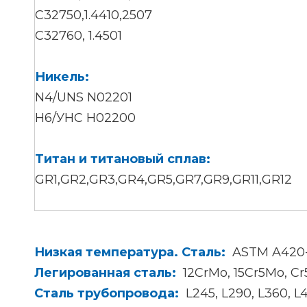
С32750,1.4410,2507
С32760, 1.4501
Никель:
N4/UNS N02201
Н6/УНС Н02200
Титан и титановый сплав:
GR1,GR2,GR3,GR4,GR5,GR7,GR9,GR11,GR12
Низкая температура. Сталь:
ASTM A420
Легированная сталь:
12CrMo, 15Cr5Mo, C
Сталь трубопровода:
L245, L290, L360,