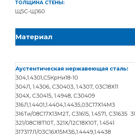
ТОЛЩИНА СТЕНЫ:
Щ5С-Щ160
Материал
Аустентическая нержавеющая сталь:
304,1.4301,С5КрНи18-10
304Л, 1.4306, С30403, 1.4307, 03С18Х11
304Х, С30415, 1.4948, С30409
316Л,1.4401,1.4404,1.4435,03С17Х14М3
316Ти/08С17Х13М2Т, С31615, 1.4571, С31635 3
321/08С18Т10Т, 321Х/12С18Х10Т, 1.4541
317317Л/03С16Х15М3Б,1.4449,1.4438