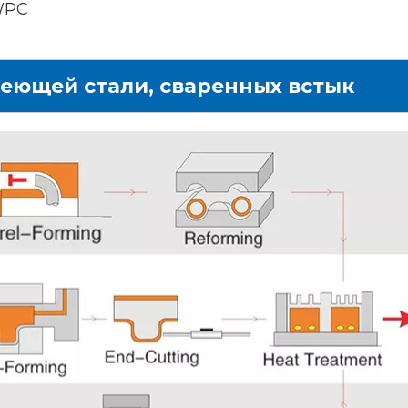
WPC
еющей стали, сваренных встык