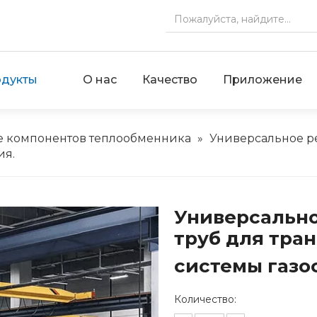
дукты
О нас
Качество
Приложение
е компонентов теплообменника
»
Универсальное р
ия.
Универсально
труб для тра
системы газо
Количество: