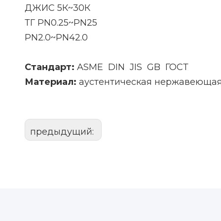
ДЖИС 5К~30К
ТГ PN0.25~PN25
PN2.0~PN42.0
Стандарт:
ASME DIN JIS GB ГОСТ
Материал:
аустентическая нержавеющая с
предыдущий: