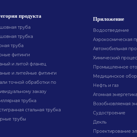
егория продукта
Приложение
шовная труба
Водоотведение
шовная трубка
Аэрокосмическая 
рная труба
Автомобильная пр
рные фитинги
Химический проце
аный и литой фланец
Промышленное от
аные и литейные фитинги
Медицинское обор
али точной обработки по
Нефть и газ
ивидуальному заказу
Атомная энергетик
иллярная трубка
Возобновляемая эн
тигранная стальная трубка
Судостроение
рные трубы
Декль
Проектирование эл