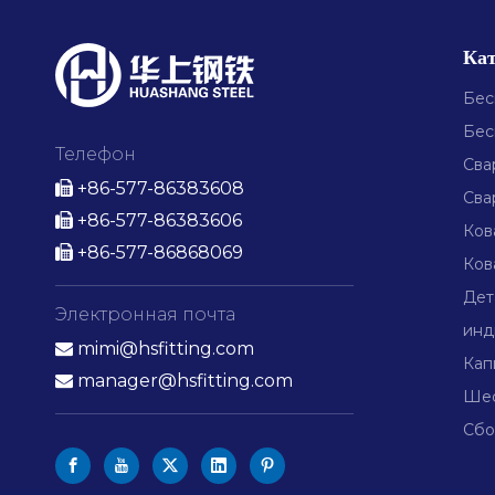
Кат
Бес
Бес
Телефон
Сва
+86-577-86383608

Сва
+86-577-86383606

Ков
+86-577-86868069

Ков
Дет
Электронная почта
инд
mimi@hsfitting.com

Кап
manager@hsfitting.com

Шес
Сбо