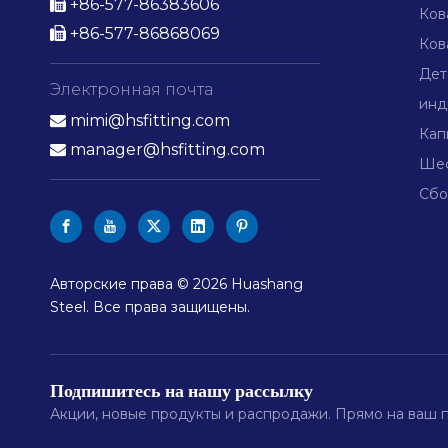
+86-577-86383606

Ков
+86-577-86868069

Ков
Дет
Электронная почта
инд
mimi@hsfitting.com

Кап
manager@hsfitting.com

Шес
Сбо
Авторские права ©
2026
Huashang
Steel. Все права защищены.
Подпишитесь на нашу рассылку
Акции, новые продукты и распродажи. Прямо на ваш 