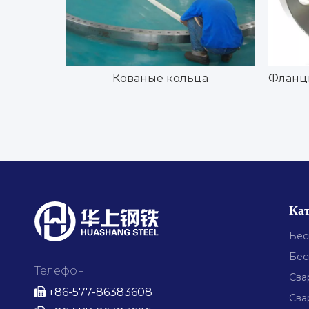
Кованые кольца
Фланцы
Кат
Бес
Бес
Телефон
Сва
+86-577-86383608

Сва