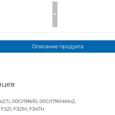
Описание продукта
нцев
Mo2Ti, 00Cr19Ni10, 00Cr17Ni14Mo2,
 F321, F321H, F347H