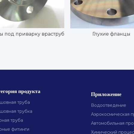
 под приварку враструб
Глухие фланцы
егория продукта
Приложение
шовная труба
Водоотведение
шовная трубка
Аэрокосмическая 
рная труба
Автомобильная пр
рные фитинги
Химический проце