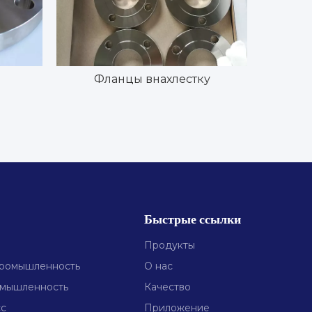
Фланцы внахлестку
С
Быстрые ссылки
Продукты
промышленность
О нас
омышленность
Качество
сс
Приложение