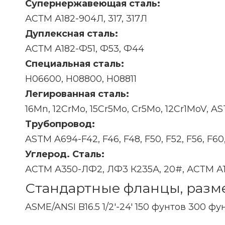
Супернержавеющая сталь:
АСТМ А182-904Л, 317, 317Л
Дуплексная сталь:
АСТМ А182-Ф51, Ф53, Ф44
Специальная сталь:
Н06600, Н08800, Н08811
Легированная сталь:
16Mn, 12CrMo, 15Cr5Mo, Cr5Mo, 12Cr1MoV, AST
Трубопровод:
ASTM A694-F42, F46, F48, F50, F52, F56, F60,
Углерод. Сталь:
АСТМ А350-ЛФ2, ЛФ3 К235А, 20#, АСТМ А
Стандартные фланцы, разм
ASME/ANSI B16.5 1/2'-24' 150 фунтов 300 ф