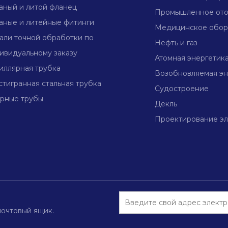
аный и литой фланец
Промышленное от
аные и литейные фитинги
Медицинское обор
али точной обработки по
Нефть и газ
ивидуальному заказу
Атомная энергетик
иллярная трубка
Возобновляемая эн
тигранная стальная трубка
Судостроение
рные трубы
Декль
Проектирование эл
почтовый ящик.