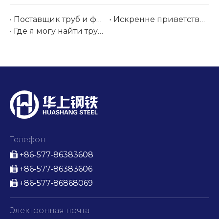
Поставщик труб и фитингов из нержавеющей стали на выставке Tube Düsseldorf 2026 | Хуашан Сталь
Искренне приветствуем вас на нашей бразильской выставке Tubotech & Wire Brasil 2025. Дата проведения: 29–31 октября 2025 г.
Где я могу найти трубки из нержавеющей стали AMS авиационного класса для немедленной оптовой поставки?
Телефон
+86-577-86383608

+86-577-86383606

+86-577-86868069

Электронная почта