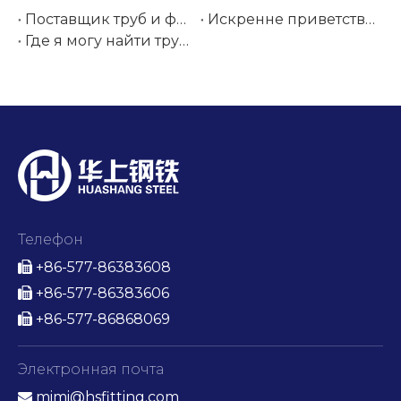
Поставщик труб и фитингов из нержавеющей стали на выставке Tube Düsseldorf 2026 | Хуашан Сталь
Искренне приветствуем вас на нашей бразильской выставке Tubotech & Wire Brasil 2025. Дата проведения: 29–31 октября 2025 г.
Где я могу найти трубки из нержавеющей стали AMS авиационного класса для немедленной оптовой поставки?
Телефон
+86-577-86383608

+86-577-86383606

+86-577-86868069

Электронная почта
mimi@hsfitting.com
